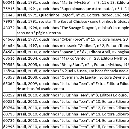
80341
Brasil, 1991, quadrinhos "Martin Mystère", nº 9, 11 e 13, Editor
75915
Brasil, 1991, quadrinhos "Superalmanaque Astronauta", nº 1, Edi
51445
Brasil, 1991, Quadrinhos "Zagor", nº 21, Editora Record, 136 pág
79934
Brasil, 1991, revista "The Best of Chiclete - série tipinhos Inúteis
43072
Brasil, 1996, quadrinhos "The Savage Dragon", minissérie comple
sebo na 1ª página interna
64660
Brasil, 1997, quadrinhos "Cyber Force", nº 15, Editora Image, 28
64658
Brasil, 1997, quadrinhos minissérie "Godless", nº 2, Editora Tram
64667
Brasil, 2000, quadrinhos "Spawn", nº 67, Editora Abril, 32 página
63616
Brasil, 2004, quadrinhos "Mágico Vento", nº 23, Editora Mythos
70553
Brasil, 2005, quadrinhos "Rising Stars", nº 1, Editora Mythos, 19
75854
Brasil, 2008, quadrinhos "Níquel Náusea, Em boca fechada não en
75853
Brasil, 2008, quadrinhos "Overman, de Laerte", Editora Devir & 
65362
Brasil, 2009, quadrinhos "Luluzinha Teen", nº Extra, Editora Edio
de artistas foi usado caneta
60252
Brasil, 2010, quadrinhos "Luluzinha Teen", nº 8, Editora Ediouro,
60251
Brasil, 2010, quadrinhos "Luluzinha Teen", nº 10, Editora Ediour
60754
Brasil, 2010, quadrinhos "Luluzinha Teen", nº 12, Editora Ediour
60735
Brasil, 2010, quadrinhos "Luluzinha Teen", nº 13, Editora Ediour
60736
Brasil, 2010, quadrinhos "Luluzinha Teen", nº 14, Editora Ediour
62996
Brasil, 2010, quadrinhos "Luluzinha Teen", nº 18, Editora Ediour