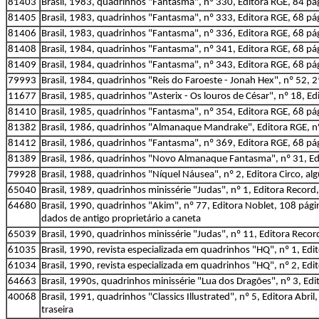
81403
Brasil, 1983, quadrinhos "Fantasma", nº 330, Editora RGE, 84 pá
81405
Brasil, 1983, quadrinhos "Fantasma", nº 333, Editora RGE, 68 pá
81406
Brasil, 1983, quadrinhos "Fantasma", nº 336, Editora RGE, 68 pá
81408
Brasil, 1984, quadrinhos "Fantasma", nº 341, Editora RGE, 68 pá
81409
Brasil, 1984, quadrinhos "Fantasma", nº 343, Editora RGE, 68 pá
79993
Brasil, 1984, quadrinhos "Reis do Faroeste - Jonah Hex", nº 52, 2ª
11677
Brasil, 1985, quadrinhos "Asterix - Os louros de César", nº 18, E
81410
Brasil, 1985, quadrinhos "Fantasma", nº 354, Editora RGE, 68 pá
81382
Brasil, 1986, quadrinhos "Almanaque Mandrake", Editora RGE, n
81412
Brasil, 1986, quadrinhos "Fantasma", nº 369, Editora RGE, 68 pá
81389
Brasil, 1986, quadrinhos "Novo Almanaque Fantasma", nº 31, Ed
79928
Brasil, 1988, quadrinhos "Níquel Náusea", nº 2, Editora Circo, al
65040
Brasil, 1989, quadrinhos minissérie "Judas", nº 1, Editora Record
64680
Brasil, 1990, quadrinhos "Akim", nº 77, Editora Noblet, 108 pág
dados de antigo proprietário a caneta
65039
Brasil, 1990, quadrinhos minissérie "Judas", nº 11, Editora Recor
61035
Brasil, 1990, revista especializada em quadrinhos "HQ", nº 1, Edi
61034
Brasil, 1990, revista especializada em quadrinhos "HQ", nº 2, Edi
64663
Brasil, 1990s, quadrinhos minissérie "Lua dos Dragões", nº 3, Ed
40068
Brasil, 1991, quadrinhos "Classics Illustrated", nº 5, Editora Ab
traseira