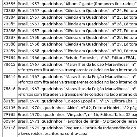
83555
Brasil, 1957, quadrinhos "Álbum Gigante (Romances Ilustrados)",
73383
Brasil, 1957, quadrinhos "Ciência em Quadrinhos", nº 24, Editor
73384
Brasil, 1957, quadrinhos "Ciência em Quadrinhos", nº 25, Editor
73385
Brasil, 1957, quadrinhos "Ciência em Quadrinhos", nº 26, Editor
73386
Brasil, 1957, quadrinhos "Ciência em Quadrinhos", nº 27, Editor
73387
Brasil, 1958, quadrinhos "Ciência em Quadrinhos", nº 28, Editor
73388
Brasil, 1958, quadrinhos "Ciência em Quadrinhos", nº 29, Editor
73389
Brasil, 1958, quadrinhos "Ciência em Quadrinhos", nº 30, Editor
79984
Brasil, 1966, quadrinhos "Reis do Faroeste", nº 62, Editora EBAL,
78612
Brasil, 1967, quadrinhos "Maravilhas da Edição Maravilhosa", nº 
reforços com fita adesiva transparente colados no lado interno 
78614
Brasil, 1967, quadrinhos "Maravilhas da Edição Maravilhosa", nº 
reforços com fita adesiva transparente colados no lado interno 
78616
Brasil, 1967, quadrinhos "Maravilhas da Edição Maravilhosa", nº 
reforços com fita adesiva transparente colados no lado interno 
80185
Brasil, 1970, quadrinhos "Coleção Epopéia", nº 19, Editora Ebal,
80135
Brasil, 1970s, quadrinhos "Akim", nº 42, Editora Noblet, 132 pág
79985
Brasil, 1970s, quadrinhos "Vingador", nº 16, Editora Taika, 32 
80344
Brasil, 1971, quadrinhos "Favoritos de Tintin - O Ditador de Te
82116
Brasil, 1972, quadrinhos "Pequena História da Independência do Br
e leves roídos, escritos na contra-capa