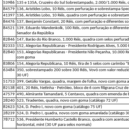
53986
135 e 135A, Cruzeiro do Sul Sobrestampado, 2.000/1.000 Réis, 
84579
136, Aristides Lobo, 10 Réis, com perfuração e sobrestampa Specime
41397
136, Aristides Lobo, 10 Réis, quadra com perfuração e sobrestampa 
84476
137, Benjamin Constant, 20 Réis, com perfuração e diferentes sob
84521
139, Eduardo Wandenkolk, 100 Réis, com perfuração e diferentes
Senador da República
82846
147, Barão do Rio Branco, 1.000 Réis, quadra com selos perfu
82333
152, Alegorias Republicanas - Presidente Rodrigues Alves, 5.00
82840
153, Alegorias Republicanas - Presidente Nilo Peçanha, 10.000 
com goma
83806
154, Alegoria Republicana, 10 Réis, tira de 5 selos com carimbo 
63484
350, sobrestampado 200 sobre 300 Réis, Vovó com valor reduzido
30 UF)
51753
399, Getúlio Vargas, quadra, margem de folha, novo com goma 
82138
401, 20 Réis, Netinha - Petróleo, bloco de 6 com filigrana Cruz 
47579
490, Almirante Tamandaré, 5 Centavos, quadra com emenda de 
28240
523, Tiradentes, quadra, novo com goma (catálogo 72 UF)
82623
524, D. Pedro I, novo com goma (catálogo 75 UF)
28239
524, D. Pedro I, quadra, novos com goma amarelada (catálogo 3
78712
536, Presidente Humberto Castello Branco, quadra com acentua
horizontal, mint (30 UF para selos normais)