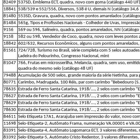
82409
537SD, Emblema ECT, quadra, novo com goma (catálogo 440 UF
18841
538/539 e 552/556, Diversos, 538 é U, demais N (catálogo 34,6
81480
553SD, Gravura, quadra, novo com pontos amarelados (catálogo
81484
565g, Tipos e Profissões Nacionais - Colhedor de Uvas, Impres
9156
569 ou 596, Salineiro, quadra, pontos amarelados, NN (catálogo
9158
582 ou 598, Vendedor de Coco, quadra, novo com leves pontos a
18842
602/632, Recursos Econômicos, alguns com pontos amarelados, 
81561
724/728, Turismo no Brasil, série completa com 5 selos autoade
Ladeira do Pelourinho, Congresso Nacional, mint
81047
766, Frutas em microsserilha, Melancia, quadra, sem uso, emit
quadra do mesmo selo (catálogo 48 UF)
79488
Acumulação de 500 selos, grande maioria da série Netinha, para ga
80771
Carimbo, Madrugada, 100 Réis, par com carimbo "Bebedouro (S. P
78635
Estrada de Ferro Santa Catarina, 1918/..., 2 selos com carimbo "E
78627
Estrada de Ferro Santa Catarina, 1918/..., 2 selos com carimbo "
78629
Estrada de Ferro Santa Catarina, 1918/..., 2 selos com carimbo "E
78630
Estrada de Ferro Santa Catarina, 1918/..., 2 selos com carimbo "E
84611
Selo Etiqueta 17A1, Ararajuba sem impressão do valor, novo co
11698
Selo-Etiqueta-2, Autômato Frama, numeração VA.00001 e VA.00
83391
Selo-Etiqueta-4, Autômato Logomarca ECT, 3 valores diferentes, 
83392
Selo-Etiqueta-5, Autômato Cristo Redentor, 3 valores diferentes,