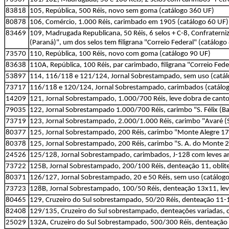
83818
105, República, 500 Réis, novo sem goma (catálogo 360 UF)
80878
106, Comércio, 1.000 Réis, carimbado em 1905 (catálogo 60 UF)
83469
109, Madrugada Republicana, 50 Réis, 6 selos + C-8, Confraterniz
(Paraná)", um dos selos tem filigrana "Correio Federal" (catálogo
73570
110, República, 100 Réis, novo com goma (catálogo 90 UF)
83638
110A, República, 100 Réis, par carimbado, filigrana "Correio Fede
53897
114, 116/118 e 121/124, Jornal Sobrestampado, sem uso (catá
73717
116/118 e 120/124, Jornal Sobrestampado, carimbados (catálo
14209
121, Jornal Sobrestampado, 1.000/700 Réis, leve dobra de canto, 
79035
122, Jornal Sobrestampado 1.000/700 Réis, carimbo "S. Félix (Ba
73719
123, Jornal Sobrestampado, 2.000/1.000 Réis, carimbo "Avaré (S
80377
125, Jornal Sobrestampado, 200 Réis, carimbo "Monte Alegre 1
80378
125, Jornal Sobrestampado, 200 Réis, carimbo "S. A. do Monte 2
24526
125/128, Jornal Sobrestampado, carimbados, J-128 com leves am
73722
125B, Jornal Sobrestampado, 200/100 Réis, denteação 11, oblite
80371
126/127, Jornal Sobrestampado, 20 e 50 Réis, sem uso (catálog
73723
128B, Jornal Sobrestampado, 100/50 Réis, denteação 13x11, lev
80465
129, Cruzeiro do Sul sobrestampado, 50/20 Réis, denteação 11-
82408
129/135, Cruzeiro do Sul sobrestampado, denteações variadas, 
25029
132A, Cruzeiro do Sul Sobrestampado, 500/300 Réis, denteação 