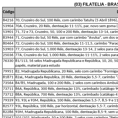
(03) FILATELIA - B
Código
84216
70, Cruzeiro do Sul, 100 Réis, com carimbo Tatuhy (5 Abril 1896
53904
70A, Cruzeiro, 20 Réis, denteação 11-11½, par, novo sem goma 
53901
71, 72 e 73, Cruzeiro, 50, 100 e 200 Réis, denteação 13-14, car
83944
71, Cruzeiro do Sul, 50 Réis, par com carimbo "Avulsa", um dos 
80464
72, Cruzeiro do Sul, 100 Réis, denteação 11-11,5, carimbo "Para
53903
77, Cruzeiro do Sul, 1.000 Réis, denteação 13-14, 2 selos para c
25036
77A, Cruzeiro do Sul, 1.000 Réis, denteação 11-11½, 2 selos para 
76330
81/113, 56 selos Madrugada Republicana e República, 10, 20, 50,
papéis, material para estudo
79951
82, Madrugada Republicana, 20 Réis, selo com carimbo "Formiga
81871
82aL, Madrugada Republica, 20 Réis, denteação 5,5-7, carimbo "
73564
84/85, Madrugada, 100 e 200 Réis, 2 selos com carimbos Ambul
73711
86A, República, 300 Réis, denteação 13½, carimbado (catálogo 9
73712
88A, República, 700 Réis, denteação 13½, carimbado (catálogo 4
79339
93, 93L e 93M, República, 100 Réis, denteações 5,5-7, 8,5-9 e 1
82577
93L, República, 100 Réis, par horizontal, denteação 5,5-7, carim
82286
93M, Madrugada Republicana, 100 Réis, denteação 8,5-9, sem u
73567
101/102, Madrugada, 50 e 100 Réis, 2 selos com carimbos "Petróp